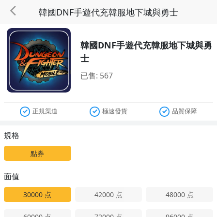
韓國DNF手遊代充韓服地下城與勇士
韓國DNF手遊代充韓服地下城與勇
士
已售: 567
正規渠道
極速發貨
品質保障
規格
點券
面值
30000
点
42000
点
48000
点
60000
点
72000
点
96000
点