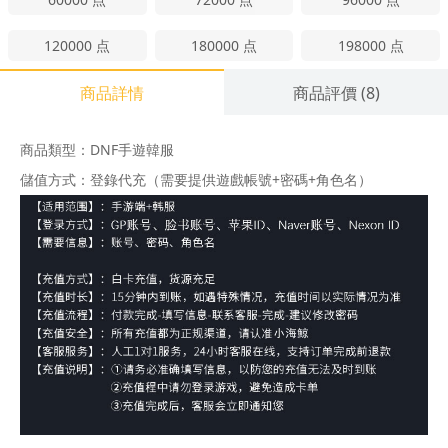
120000
点
180000
点
198000
点
商品詳情
商品評價
(8)
商品類型：DNF手遊韓服
儲值方式：登錄代充（需要提供遊戲帳號+密碼+角色名）