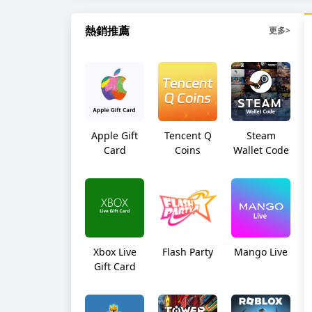
熱銷推薦
更多
>
Apple Gift
Tencent Q
Steam
Card
Coins
Wallet Code
Xbox Live
Flash Party
Mango Live
Gift Card