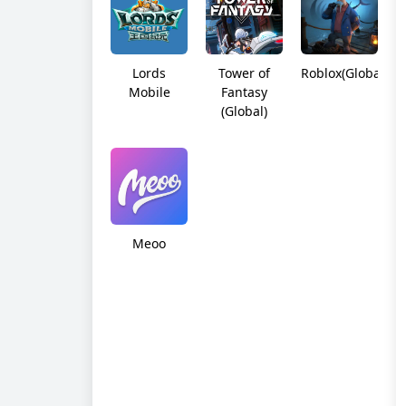
Lords
Tower of
Roblox(Global)
Mobile
Fantasy
(Global)
Meoo