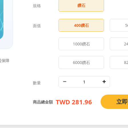
鑽石
規格
400
鑽石
5
面值
1000
鑽石
2
質保障
6000
鑽石
8
數量
TWD 281.96
立即
商品總金額