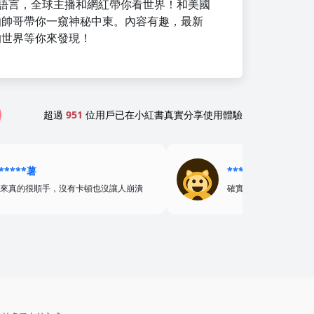
多種語言，全球主播和網紅帶你看世界！和美國
伯帥哥帶你一窺神秘中東。內容有趣，最新
的世界等你來發現！
超過
951
位用戶已在小紅書真實分享使用體驗
*****薯
******粥
來真的很順手，沒有卡頓也沒讓人崩潰
確實好用～