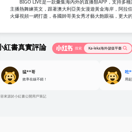
BIGO LIVE是一款彙集海內外的直播類APP，支持
主播熱舞練英文，跟著澳大利亞美女漫遊黃金海岸，阿拉
火爆視頻一網打盡，各國帥哥美女秀才藝大飽眼福，更大
小紅書真實評論
搜索
Ka-leka海外儲值平臺
猛**哥
吃*
效率在線不錯！
用起
內容來源於小紅書公開用戶筆記