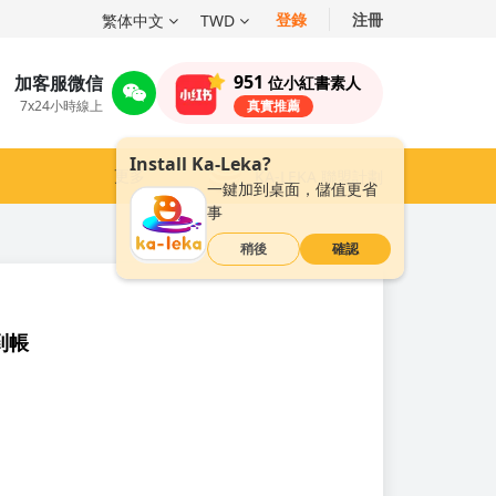
登錄
注冊
繁体中文
TWD
951
加客服微信
位小紅書素人
7x24小時線上
真實推薦
Install Ka-Leka?
更多
KA-LEKA 聯盟計劃
一鍵加到桌面，儲值更省
事
稍後
確認
到帳