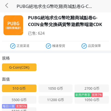
PUBG絕地求生G幣吃雞商城點卷G-COIN金幣兌換碼貨幣遊戲幣端遊CDK
PUBG絕地求生G幣吃雞商城點卷G-
COIN金幣兌換碼貨幣遊戲幣端遊CDK
已售: 624
正規渠道
極速發貨
品質保障
規格
G-Coin(CDK)
面值
510
G币
1050
G币
2700
G币
新用戶專享
直降7%
5500
G币
11200
G币
1050
G币
每日一單
直降5%