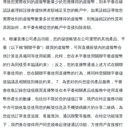
導致您實際收到的虛擬幣數量少於您應獲得的虛擬幣，則本平臺在確
認該處理錯誤後會儘快將差額補足至您的帳戶中。如果該錯誤導致您
實際收到的虛擬幣數量多於您應獲得的虛擬幣，則無論錯誤的性質和
原因如何，本平臺有權從您的帳戶中直接扣除差額。
6、根據直播公司產品功能，您的儲值帳號在公司運營的其他產品、平
臺（以下稱“關聯平臺”）購買的虛擬幣，可與直播賬號內的虛擬幣合
併計算並具備同等使用範圍，此時，您在本平臺使用關聯平臺虛擬幣
的行為同樣受本協議約束）；反之，您的直播幣通過上述方式在關聯
平臺使用的，您在關聯平臺使用直播幣的行為，將同時受關聯平臺儲
值協議及相關規則條款約束。 7、為更好的向您提供產品服務，平臺
會收集記錄您儲值購買直播幣並在本平臺相關產品或服務中使用直播
幣所產生的數據，包括但不限於您的儲值訂單，我們在特定服務功能
中亦可能收集並使用您的帳號信息及手機號碼圖片的分享二維碼，為
您提供訂單進度追蹤、客服查詢、通訊聯繫等服務。在特定功能場景
下，我們會在徵得用戶同意後喚起便捷通話功能，方便用戶直接撥打