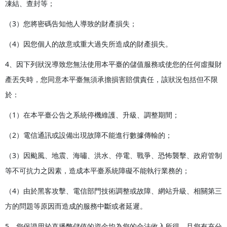
凍結、查封等；
（3）您將密碼告知他人導致的財產損失；
（4）因您個人的故意或重大過失所造成的財產損失。
4、因下列狀況導致您無法使用本平臺的儲值服務或使您的任何虛擬財
產丟失時，您同意本平臺無須承擔損害賠償責任，該狀況包括但不限
於：
（1）在本平臺公告之系統停機維護、升級、調整期間；
（2）電信通訊或設備出現故障不能進行數據傳輸的；
（3）因颱風、地震、海嘯、洪水、停電、戰爭、恐怖襲擊、政府管制
等不可抗力之因素，造成本平臺系統障礙不能執行業務的；
（4）由於黑客攻擊、電信部門技術調整或故障、網站升級、相關第三
方的問題等原因而造成的服務中斷或者延遲。
5、您保證用於直播幣儲值的資金均為您的合法收入所得，且您有充分