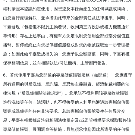
權利按照本協議約定使用，因您違反本條而產生的任何爭議或糾紛，
由您自行處理解決，並承擔由此帶來的全部責任及法律後果。同時，
平臺發現（包括但不限於主動發現、收到第三方投訴或權力機關通知
等情形）存在上述事由，有權單方決定限制您使用全部或部分儲值直
播幣、暫停或終止向您提供儲值服務或對您的帳號採取進一步管理措
施；如因此給平臺造成損失的，您應予以全額賠償，同時，平臺有權
保存相關信息，並向相關執法/司法機構、主管部門報告。
6、若您使用平臺為您開通的專屬儲值賬號服務（如開通），您應遵守
所有適用的與反洗錢、反詐騙、反恐怖主義融資、經濟制裁相關的法
律法規（“反洗錢相關法律規定”）。您承諾不得利用該專屬收款賬號
進行洗錢等任何非法活動，也不得接受他人利用您通過該專屬儲值賬
號完成洗錢等的任何非法要求。若該專屬儲值賬號發生任何異常交
易，平臺有權根據反洗錢相關法律規定及/或監管機構要求採取暫停該
專屬儲值賬號、展開調查等措施，且無須承擔您因此所遭受的任何損