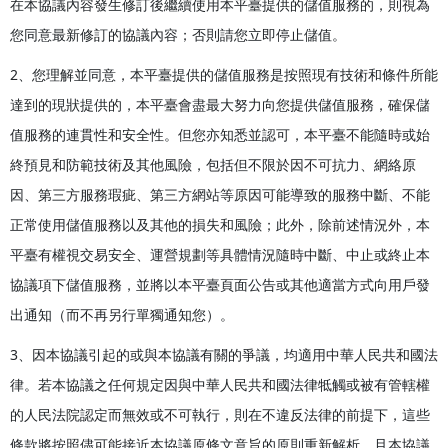
在本協議內容發生修訂後繼續使用本平臺提供的儲值服務的，則視為
您同意最新修訂的協議內容；否則請您立即停止儲值。
2、您理解並同意，本平臺提供的儲值服務是按照現有技術和條件所能
達到的現狀提供的，本平臺會盡最大努力向您提供儲值服務，確保儲
值服務的連貫性和安全性。但您亦知悉並認可，本平臺不能隨時或始
終預見和防範技術及其他風險，包括但不限於因不可抗力、網絡原
因、第三方服務瑕疵、第三方網站等原因可能導致的服務中斷、不能
正常使用儲值服務以及其他的損失和風險；此外，除前述情況外，本
平臺有權視交易安全、運營規劃等具體情況隨時中斷、中止或終止本
協議項下儲值服務，並將以本平臺頁面公告或其他適當方式向用戶發
出通知（而不再另行單獨通知您）。
3、因本協議引起的或與本協議有關的爭議，均適用中華人民共和國法
律。若本協議之任何規定因與中華人民共和國法律牴觸或被有管轄權
的人民法院認定而無效或不可執行，則在不違反法律的前提下，這些
條款將按照儘可能接近本協議原條文意旨的原則重新解析，且本協議