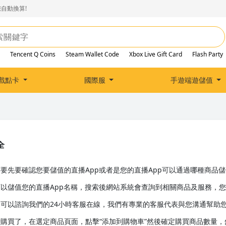
自動換算!
Tencent Q Coins
Steam Wallet Code
Xbox Live Gift Card
Flash Party
戲點卡
國際服
手遊端遊儲值
全
要先要確認您要儲值的直播App或者是您的直播App可以通過哪種商品儲
以儲值您的直播App名稱，搜索後網站系統會查詢到相關商品及服務，
可以諮詢我們的24小時客服在線，我們有專業的客服代表與您溝通幫助
購買了，在選定商品頁面，點擊“添加到購物車”然後確定購買商品數量，