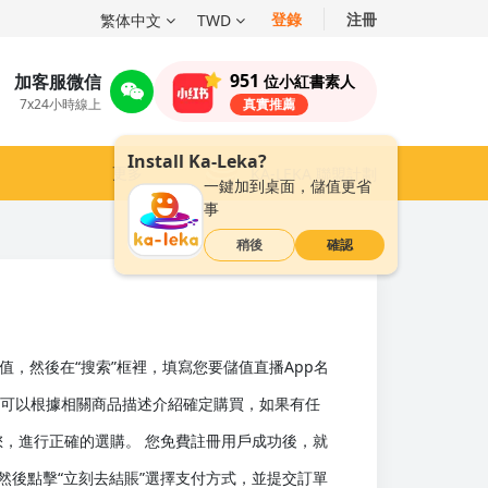
登錄
注冊
繁体中文
TWD
951
加客服微信
位小紅書素人
7x24小時線上
真實推薦
Install Ka-Leka?
更多
KA-LEKA 聯盟計劃
一鍵加到桌面，儲值更省
事
稍後
確認
值，然後在“搜索”框裡，填寫您要儲值直播App名
您可以根據相關商品描述介紹確定購買，如果有任
您，進行正確的選購。 您免費註冊用戶成功後，就
然後點擊“立刻去結賬”選擇支付方式，並提交訂單