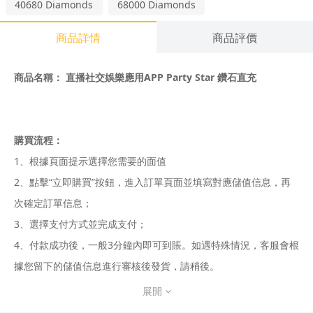
40680
Diamonds
68000
Diamonds
商品詳情
商品評價
商品名稱： 直播社交娛樂應用APP Party Star 鑽石直充
購買流程：
1、根據頁面提示選擇您需要的面值
2、點擊“立即購買”按鈕，進入訂單頁面並填寫對應儲值信息，再
次確定訂單信息；
3、選擇支付方式並完成支付；
4、付款成功後，一般3分鐘內即可到賬。如遇特殊情況，客服會根
據您留下的儲值信息進行審核後發貨，請稍後。
展開
5、溫馨提示：儲值如遇到高峰期，需要耐心等待