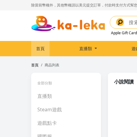
除當前幣種外，其他幣種請以美元提交訂單，付款時支付方式幫您
Apple Gift Card
首頁
直播類
遊
首頁
商品列表
小說閱讀
全部分類
直播類
Steam遊戲
遊戲點卡
國際服