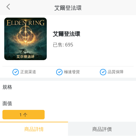
艾爾登法環
艾爾登法環
已售: 695
正規渠道
極速發貨
品質保障
規格
面值
1
个
商品詳情
商品評價