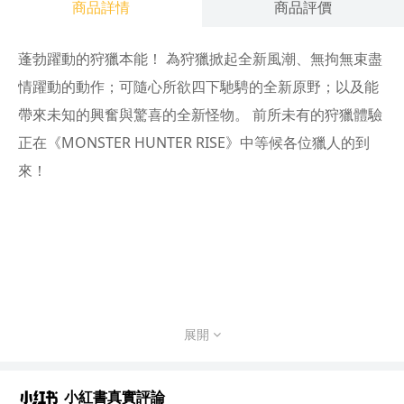
商品詳情
商品評價
蓬勃躍動的狩獵本能！ 為狩獵掀起全新風潮、無拘無束盡
情躍動的動作；可隨心所欲四下馳騁的全新原野；以及能
帶來未知的興奮與驚喜的全新怪物。 前所未有的狩獵體驗
正在《MONSTER HUNTER RISE》中等候各位獵人的到
來！
展開
小紅書真實評論