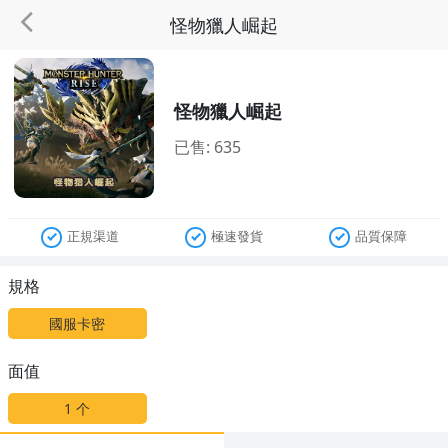
怪物獵人崛起
怪物獵人崛起
已售: 635
正規渠道
極速發貨
品質保障
規格
國服卡密
面值
1
个