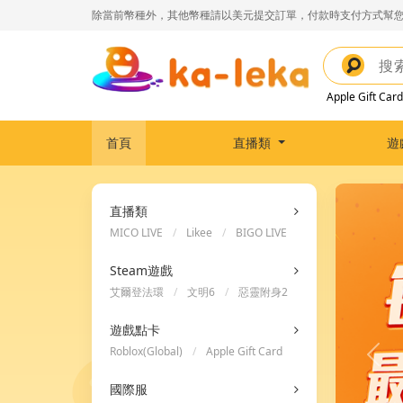
除當前幣種外，其他幣種請以美元提交訂單，付款時支付方式幫您
Apple Gift Card
首頁
直播類
遊
直播類
MICO LIVE
/
Likee
/
BIGO LIVE
Steam遊戲
艾爾登法環
/
文明6
/
惡靈附身2
遊戲點卡
Roblox(Global)
/
Apple Gift Card
/
Steam Wallet Code
國際服