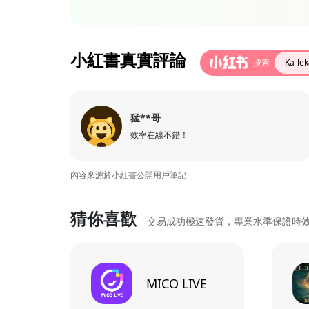
小紅書真實評論
搜索
Ka-l
猛**哥
效率在線不錯！
內容來源於小紅書公開用戶筆記
猜你喜歡
交易成功極速發貨，專業水準保證時
MICO LIVE