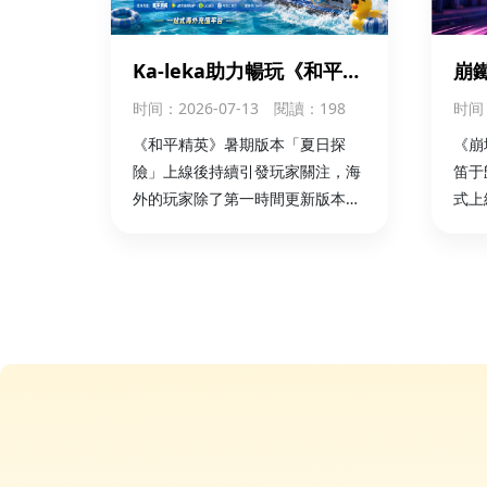
Ka-leka助力暢玩《和平精
崩
英》夏日探險版本
限時
时间
：2026-07-13
閱讀：198
时间
外
《和平精英》暑期版本「夏日探
《崩
險」上線後持續引發玩家關注，海
笛于
外的玩家除了第一時間更新版本，
式上
可以通過 華人儲值平臺Ka-leka 完
起了
成國區遊戲儲值，更方便參與新版
（S
本活動，開啟夏日冒險。