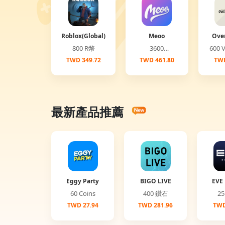
Roblox(Global)
Meoo
Ove
(G
800 R幣
3600
6
Diamonds
TWD 349.72
TWD 461.80
TWD
最新產品推薦
Eggy Party
BIGO LIVE
EVE 
60 Coins
400 鑽石
TWD 27.94
TWD 281.96
TWD