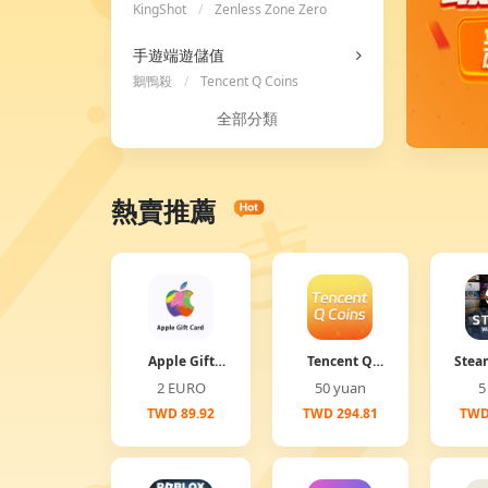
KingShot
/
Zenless Zone Zero
/
Ace Racer
手遊端遊儲值
鵝鴨殺
/
Tencent Q Coins
全部分類
熱賣推薦
Apple Gift
Tencent Q
Stea
Card
Coins
2 EURO
50 yuan
TWD 89.92
TWD 294.81
TWD