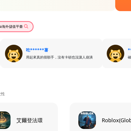
eka海外儲值平臺
吃******薯
*
用起來真的很順手，沒有卡頓也沒讓人崩潰
效性
艾爾登法環
Roblox(Glob