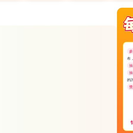
參
布
抽
抽
的
獎