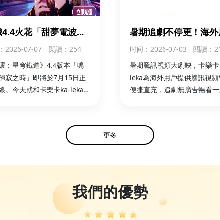
鐵4.4火花「甜夢電波」
暑期追劇不停更！海外
1350夢華！ka-leka海
卡樂卡ka-leka輕鬆直
：2026-07-07
閱讀：254
时间
：2026-07-03
閱讀：2
儲值同步開啟
內騰訊視頻VIP
壞：星穹鐵道》4.4版本「鳴
暑期騰訊視頻大劇映，卡樂卡k
歸寂之時」即將於7月15日正
leka為海外用戶提供騰訊視頻V
線。今天就和卡樂卡ka-leka一
便捷直充，追劇無廣告暢看一
解，怎麼海外儲值火花
parkle） 的全新付費皮膚吧！
更多
我們的優勢