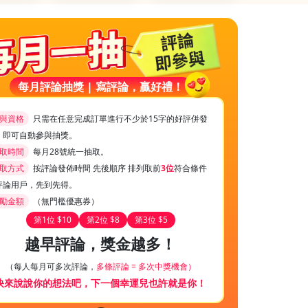
每月評論抽獎 | 寫評論，贏好禮！
與資格
只需在任意完成訂單進行不少於15字的好評併發
，即可自動參與抽獎。
取時間
每月28號統一抽取。
取方式
按評論發佈時間 先後順序 排列取前
3位
符合條件
評論用戶，先到先得。
勵金額
（無門檻優惠券）
第1位 $10
第2位 $8
第3位 $5
越早評論，獎金越多！
（每人每月可多次評論，
多條評論 = 多次中獎機會）
快來說說你的想法吧，下一個幸運兒也許就是你！