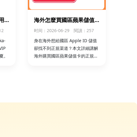
用
海外怎麼買國區蘋果儲值
充國
卡？App Store 儲值卡購
12
时间
：2026-06-29
閱讀：257
買 + 儲值全攻略
a-
身在海外想給國區 Apple ID 儲值
IP
卻找不到正規渠道？本文詳細講解
夏。
海外購買國區蘋果儲值卡的正規流
程、App Store 儲值卡兌換步驟與
注意事項，官方卡密安全可靠，支
持海外本地支付，秒速到賬。