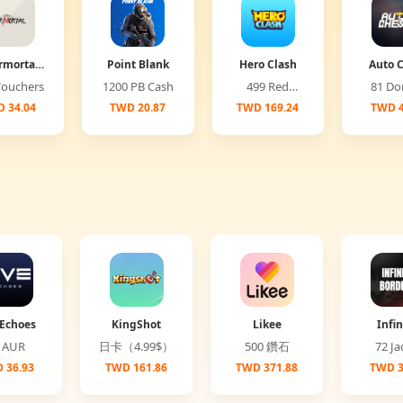
rmortal
Point Blank
Hero Clash
Auto 
lobal)
00 Vouchers
1200 PB Cash
499 Red
81 
Diamonds
 34.04
TWD 20.87
TWD 169.24
TWD 4
Echoes
KingShot
Likee
Infin
Bord
25 AUR
日卡（4.99$）
500 鑽石
72 
 36.93
TWD 161.86
TWD 371.88
TWD 3