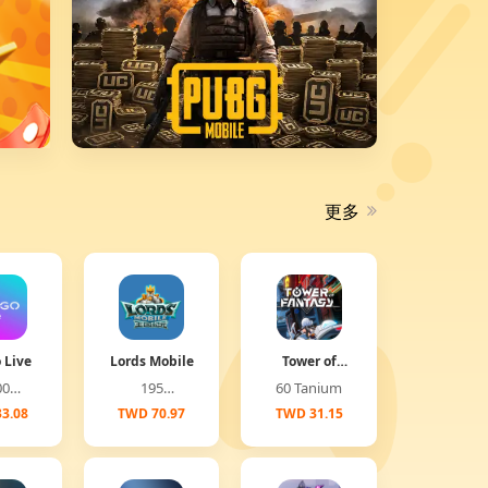
更多
 Live
Lords Mobile
Tower of
Fantasy
00
195
60 Tanium
(Global)
onds
Diamonds
3.08
TWD 70.97
TWD 31.15