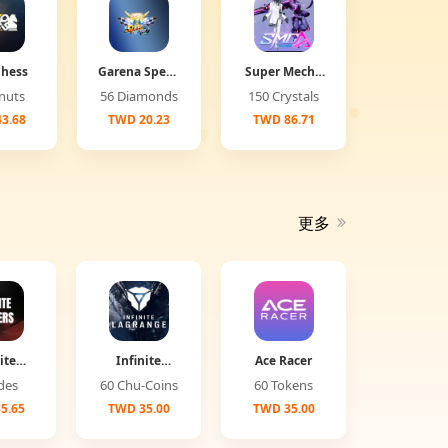
Chess
Garena Speed
Super Mecha
Drifter
Champions
Donuts
56 Diamonds
150 Crystals
3.68
TWD 20.23
TWD 86.71
更多
ite
Infinite
Ace Racer
ers
Lagrange
Jades
60 Chu-Coins
60 Tokens
5.65
TWD 35.00
TWD 35.00