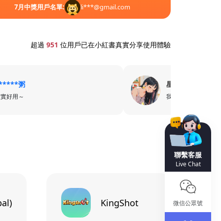
7
月中獎用戶名單:
li***@gmail.com
7
7
超過
951
位用戶已在小紅書真實分享使用體驗
*****粥
星***7
確實好用～
我只用卡樂卡
聯繫客服
Live Chat
al)
KingShot
微信公眾號