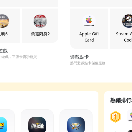
文明6
惡靈附身2
Apple Gift
Steam W
Card
Cod
m遊戲
遊戲點卡
am遊戲，正版卡密秒發貨
熱門遊戲點卡儲值服務
熱銷排行