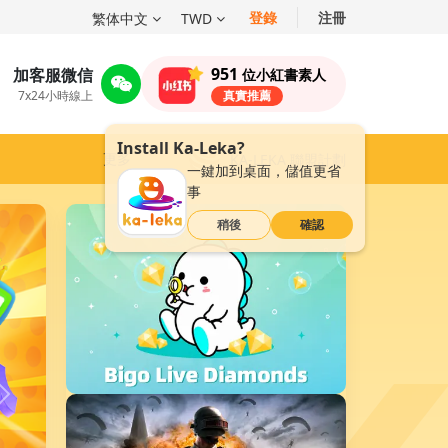
登錄
注冊
繁体中文
TWD
951
加客服微信
位小紅書素人
7x24小時線上
真實推薦
Install Ka-Leka?
更多
KA-LEKA 聯盟計劃
一鍵加到桌面，儲值更省
事
稍後
確認