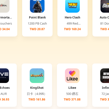
rmortal
Point Blank
Hero Clash
Auto 
lobal)
00 Vouchers
1200 PB Cash
499 Red
81 
Diamonds
 34.04
TWD 20.87
TWD 169.24
TWD 4
Echoes
KingShot
Likee
Infin
Bord
25 AUR
日卡（4.99$）
500 鑽石
72 
 36.93
TWD 161.86
TWD 371.88
TWD 3