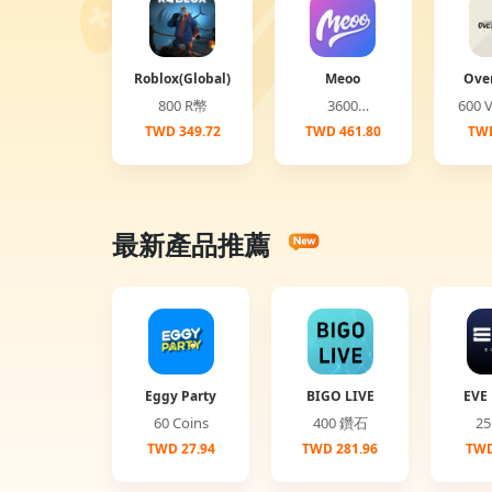
Roblox(Global)
Meoo
Ove
(G
800 R幣
3600
6
Diamonds
TWD 349.72
TWD 461.80
TWD
最新產品推薦
Eggy Party
BIGO LIVE
EVE 
60 Coins
400 鑽石
TWD 27.94
TWD 281.96
TWD