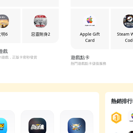
文明6
惡靈附身2
Apple Gift
Steam W
Card
Cod
m遊戲
遊戲點卡
am遊戲，正版卡密秒發貨
熱門遊戲點卡儲值服務
熱銷排行