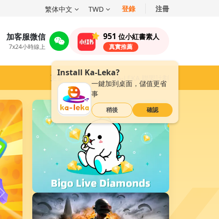
登錄
注冊
繁体中文
TWD
951
加客服微信
位小紅書素人
7x24小時線上
真實推薦
Install Ka-Leka?
更多
KA-LEKA 聯盟計劃
一鍵加到桌面，儲值更省
事
稍後
確認