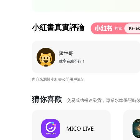
小紅書真實評論
搜索
Ka-l
猛**哥
效率在線不錯！
內容來源於小紅書公開用戶筆記
猜你喜歡
交易成功極速發貨，專業水準保證時
MICO LIVE