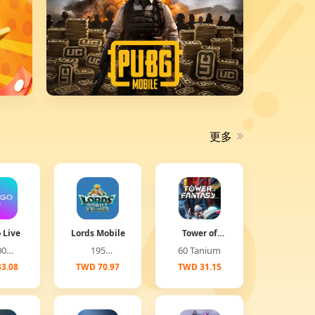
更多
 Live
Lords Mobile
Tower of
Fantasy
00
195
60 Tanium
(Global)
onds
Diamonds
3.08
TWD 70.97
TWD 31.15