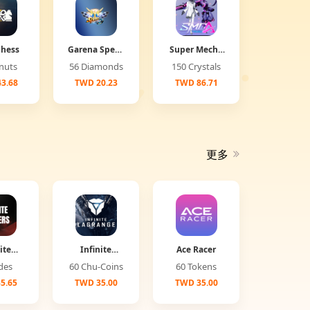
Chess
Garena Speed
Super Mecha
Drifter
Champions
Donuts
56 Diamonds
150 Crystals
3.68
TWD 20.23
TWD 86.71
更多
ite
Infinite
Ace Racer
ers
Lagrange
Jades
60 Chu-Coins
60 Tokens
5.65
TWD 35.00
TWD 35.00