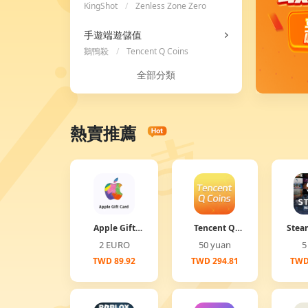
KingShot
/
Zenless Zone Zero
/
Ace Racer
手遊端遊儲值
鵝鴨殺
/
Tencent Q Coins
全部分類
熱賣推薦
Apple Gift
Tencent Q
Stea
Card
Coins
2 EURO
50 yuan
TWD 89.92
TWD 294.81
TWD