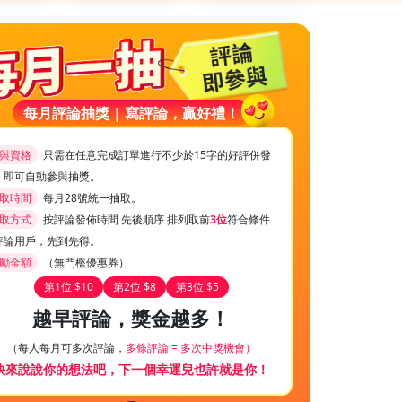
每月評論抽獎 | 寫評論，贏好禮！
與資格
只需在任意完成訂單進行不少於15字的好評併發
，即可自動參與抽獎。
取時間
每月28號統一抽取。
取方式
按評論發佈時間 先後順序 排列取前
3位
符合條件
評論用戶，先到先得。
勵金額
（無門檻優惠券）
第1位 $10
第2位 $8
第3位 $5
越早評論，獎金越多！
（每人每月可多次評論，
多條評論 = 多次中獎機會）
快來說說你的想法吧，下一個幸運兒也許就是你！