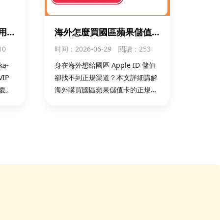
用
海外怎麼買國區蘋果儲值
充國
卡？App Store 儲值卡購
10
时间
：2026-06-29
閱讀：253
買 + 儲值全攻略
a-
身在海外想給國區 Apple ID 儲值
IP
卻找不到正規渠道？本文詳細講解
夏。
海外購買國區蘋果儲值卡的正規流
程、App Store 儲值卡兌換步驟與
注意事項，官方卡密安全可靠，支
持海外本地支付，秒速到賬。