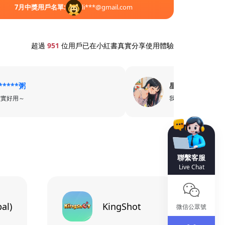
7
月中獎用戶名單:
li***@gmail.com
7
7
超過
951
位用戶已在小紅書真實分享使用體驗
*****粥
星***7
確實好用～
我只用卡樂卡
聯繫客服
Live Chat
al)
KingShot
微信公眾號