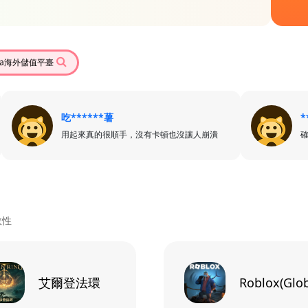
eka海外儲值平臺
吃******薯
*
用起來真的很順手，沒有卡頓也沒讓人崩潰
效性
艾爾登法環
Roblox(Glob