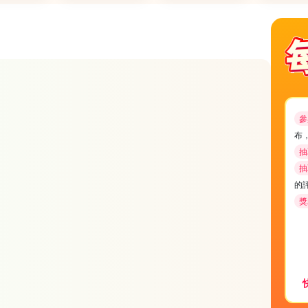
參
布
抽
抽
的
獎