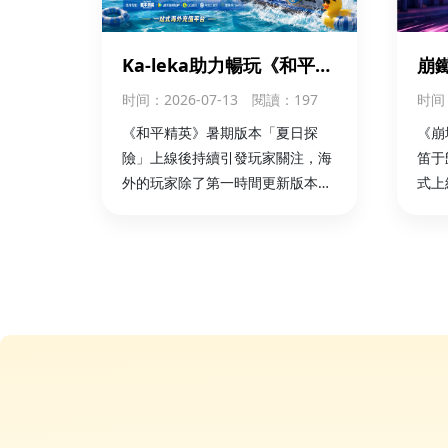
Ka-leka助力暢玩《和平精
崩
英》夏日探險版本
限時
时间
：2026-07-13
閱讀：197
时间
外
《和平精英》暑期版本「夏日探
《崩
險」上線後持續引發玩家關注，海
笛于
外的玩家除了第一時間更新版本，
式上
可以通過 華人儲值平臺Ka-leka 完
起了
成國區遊戲儲值，更方便參與新版
（S
本活動，開啟夏日冒險。