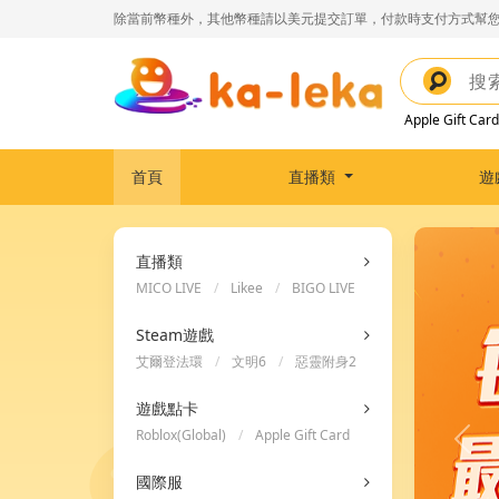
除當前幣種外，其他幣種請以美元提交訂單，付款時支付方式幫您
Apple Gift Card
首頁
直播類
遊
直播類
MICO LIVE
/
Likee
/
BIGO LIVE
Steam遊戲
艾爾登法環
/
文明6
/
惡靈附身2
遊戲點卡
Roblox(Global)
/
Apple Gift Card
/
Steam Wallet Code
國際服