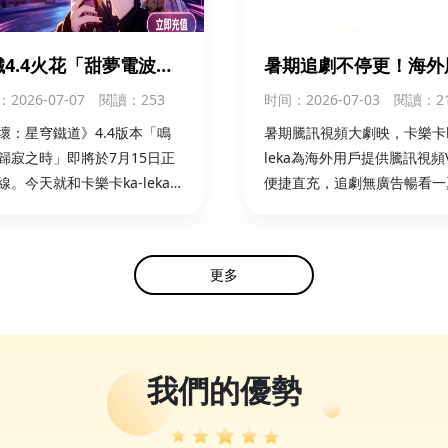
鐵4.4火花「甜夢電波」
暑期追劇不停更！海外
1350夢華！ka-leka海
卡樂卡ka-leka輕鬆直
：2026-07-07
閱讀：253
时间
：2026-07-03
閱讀：2
儲值同步開啟
內騰訊視頻VIP
壞：星穹鐵道》4.4版本「鳴
暑期騰訊視頻大劇映，卡樂卡k
歸寂之時」即將於7月15日正
leka為海外用戶提供騰訊視頻V
線。今天就和卡樂卡ka-leka一
便捷直充，追劇無廣告暢看一
解，怎麼海外儲值火花
parkle） 的全新付費皮膚吧！
更多
我們的優勢