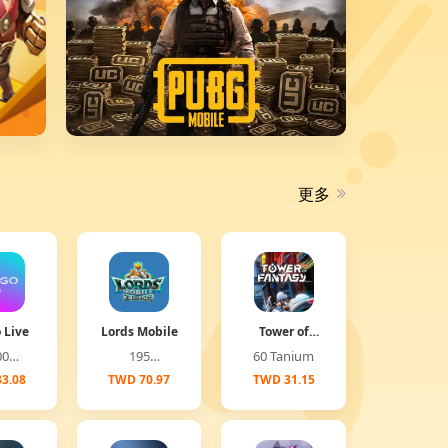
更多
 Live
Lords Mobile
Tower of
Fantasy
00
195
60 Tanium
(Global)
onds
Diamonds
3.08
TWD 70.97
TWD 31.15