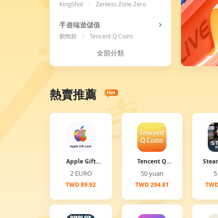
KingShot
/
Zenless Zone Zero
/
Ace Racer
手遊端遊儲值
鵝鴨殺
/
Tencent Q Coins
全部分類
熱賣推薦
Apple Gift
Tencent Q
Stea
Card
Coins
2 EURO
50 yuan
TWD 89.92
TWD 294.81
TWD