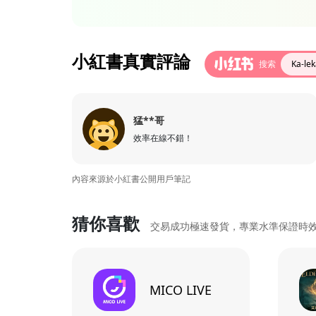
小紅書真實評論
搜索
Ka-l
猛**哥
效率在線不錯！
內容來源於小紅書公開用戶筆記
猜你喜歡
交易成功極速發貨，專業水準保證時
MICO LIVE