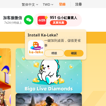
登錄
注冊
繁体中文
TWD
951
加客服微信
位小紅書素人
7x24小時線上
真實推薦
Install Ka-Leka?
更多
KA-LEKA 聯盟計劃
一鍵加到桌面，儲值更省
事
稍後
確認