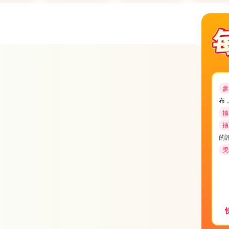
參
布
抽
抽
的
獎