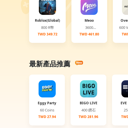
Roblox(Global)
Meoo
Ove
(G
800 R幣
3600
6
Diamonds
TWD 349.72
TWD 461.80
TWD
最新產品推薦
Eggy Party
BIGO LIVE
EVE 
60 Coins
400 鑽石
TWD 27.94
TWD 281.96
TWD