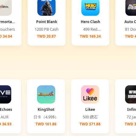
rmortal
Point Blank
Hero Clash
Auto 
lobal)
00 Vouchers
1200 PB Cash
499 Red
81 
Diamonds
 34.04
TWD 20.87
TWD 169.24
TWD 4
Echoes
KingShot
Likee
Infin
Bord
25 AUR
日卡（4.99$）
500 鑽石
72 
 36.93
TWD 161.86
TWD 371.88
TWD 3