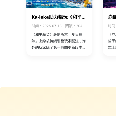
Ka-leka助力暢玩《和平精
崩
英》夏日探險版本
限時
时间
：2026-07-13
閱讀：204
时间
外
《和平精英》暑期版本「夏日探
《崩
險」上線後持續引發玩家關注，海
笛于
外的玩家除了第一時間更新版本，
式上
可以通過 華人儲值平臺Ka-leka 完
起了
成國區遊戲儲值，更方便參與新版
（S
本活動，開啟夏日冒險。