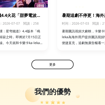
鐵4.4火花「甜夢電波」
暑期追劇不停更！海外
1350夢華！ka-leka海
卡樂卡ka-leka輕鬆直
：2026-07-07
閱讀：258
时间
：2026-07-03
閱讀：2
儲值同步開啟
內騰訊視頻VIP
壞：星穹鐵道》4.4版本「鳴
暑期騰訊視頻大劇映，卡樂卡k
歸寂之時」即將於7月15日正
leka為海外用戶提供騰訊視頻V
線。今天就和卡樂卡ka-leka一
便捷直充，追劇無廣告暢看一
解，怎麼海外儲值火花
parkle） 的全新付費皮膚吧！
更多
我們的優勢