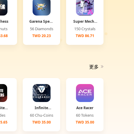
Chess
Garena Speed
Super Mecha
Drifter
Champions
Donuts
56 Diamonds
150 Crystals
3.68
TWD 20.23
TWD 86.71
更多
ite
Infinite
Ace Racer
ers
Lagrange
Jades
60 Chu-Coins
60 Tokens
5.65
TWD 35.00
TWD 35.00