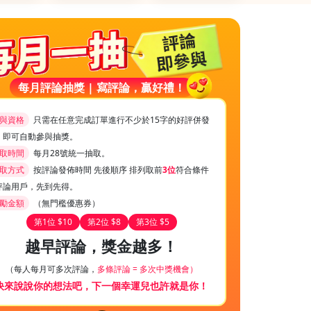
每月評論抽獎 | 寫評論，贏好禮！
與資格
只需在任意完成訂單進行不少於15字的好評併發
，即可自動參與抽獎。
取時間
每月28號統一抽取。
取方式
按評論發佈時間 先後順序 排列取前
3位
符合條件
評論用戶，先到先得。
勵金額
（無門檻優惠券）
第1位 $10
第2位 $8
第3位 $5
越早評論，獎金越多！
（每人每月可多次評論，
多條評論 = 多次中獎機會）
快來說說你的想法吧，下一個幸運兒也許就是你！