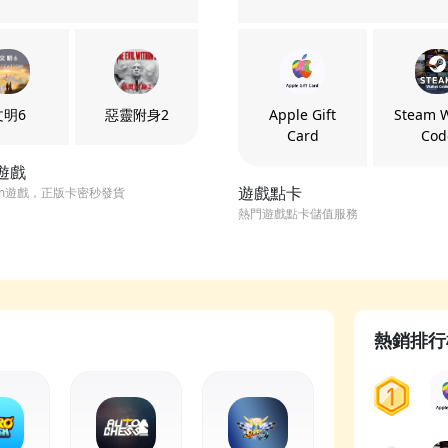
文明6
惡靈附身2
Apple Gift
Steam W
Card
Cod
m遊戲
遊戲點卡
am遊戲，正版卡密秒發貨
熱門遊戲點卡儲值服務
熱銷排行