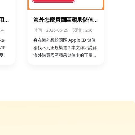
艾爾登法環
立即購買
用
海外怎麼買國區蘋果儲值
充國
卡？App Store 儲值卡購
14
时间
：2026-06-29
閱讀：266
買 + 儲值全攻略
Xbox Live Gift Card
立即購買
a-
身在海外想給國區 Apple ID 儲值
IP
卻找不到正規渠道？本文詳細講解
夏。
海外購買國區蘋果儲值卡的正規流
程、App Store 儲值卡兌換步驟與
注意事項，官方卡密安全可靠，支
持海外本地支付，秒速到賬。