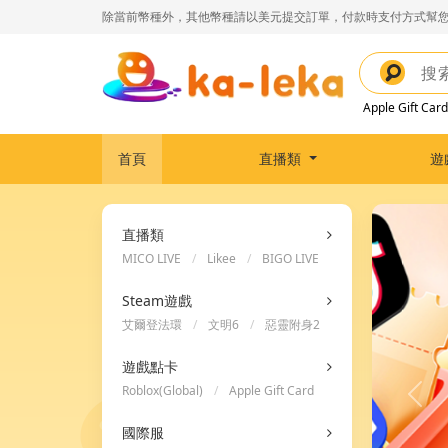
除當前幣種外，其他幣種請以美元提交訂單，付款時支付方式幫您
Apple Gift Card
首頁
直播類
遊
直播類
MICO LIVE
/
Likee
/
BIGO LIVE
Steam遊戲
艾爾登法環
/
文明6
/
惡靈附身2
遊戲點卡
Roblox(Global)
/
Apple Gift Card
/
Steam Wallet Code
國際服