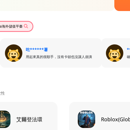
eka海外儲值平臺
吃******薯
*
用起來真的很順手，沒有卡頓也沒讓人崩潰
效性
艾爾登法環
Roblox(Glob