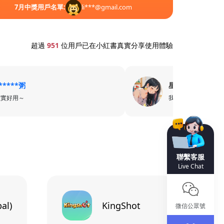
7
月中獎用戶名單:
li***@gmail.com
7
7
超過
951
位用戶已在小紅書真實分享使用體驗
*****粥
星***7
確實好用～
我只用卡樂卡
聯繫客服
Live Chat
al)
KingShot
微信公眾號