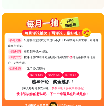
每月评论抽奖 | 写评论，赢好礼！
参与资格
只需在任意完成订单进行不少于15字的好评并发布，即可自
动参与抽奖。
抽取时间
每月28号统一抽取。
抽取方式
按评论发布时间 先后顺序 排列取前
3位
符合条件的评论用
户，先到先得。
奖励金额
（无门槛优惠券）
第1位 $10
第2位 $8
第3位 $5
越早评论，奖金越多！
（每人每月可多次评论，
多条评论 = 多次中奖机会）
快来说说你的想法吧，下一个幸运儿也许就是你！
7
月中奖用户名单:
li***@gmail.com