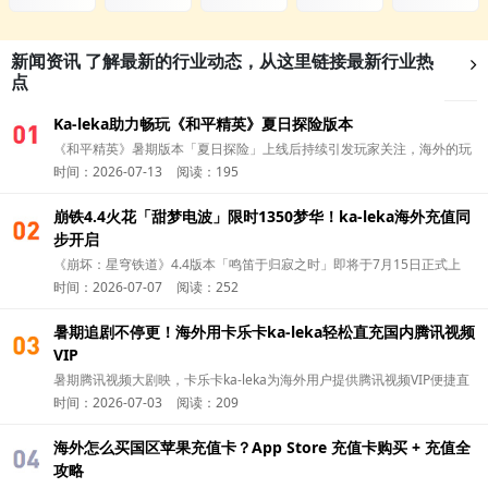
新闻资讯
了解最新的行业动态，从这里链接最新行业热
点
Ka-leka助力畅玩《和平精英》夏日探险版本
01
《和平精英》暑期版本「夏日探险」上线后持续引发玩家关注，海外的玩
时间：2026-07-13
阅读：195
家除了第一时间更新版本，可以通过 华人充值平台Ka-leka 完成国区游戏
充值，更方便参与新版本活动，开启夏日冒险。
崩铁4.4火花「甜梦电波」限时1350梦华！ka-leka海外充值同
01
步开启
《崩坏：星穹铁道》4.4版本「鸣笛于归寂之时」即将于7月15日正式上
时间：2026-07-07
阅读：252
线。今天就和卡乐卡ka-leka一起了解，怎么海外充值火花（Sparkle） 的
全新付费皮肤吧！
暑期追剧不停更！海外用卡乐卡ka-leka轻松直充国内腾讯视频
01
VIP
暑期腾讯视频大剧映，卡乐卡ka-leka为海外用户提供腾讯视频VIP便捷直
时间：2026-07-03
阅读：209
充，追剧无广告畅看一夏。
海外怎么买国区苹果充值卡？App Store 充值卡购买 + 充值全
01
攻略