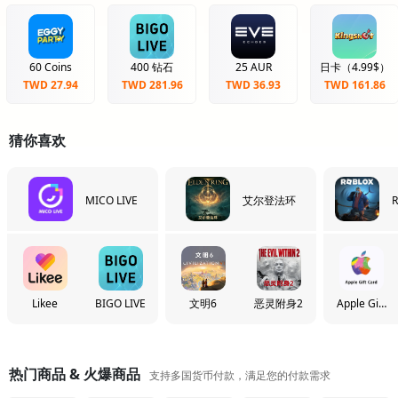
60 Coins
400 钻石
25 AUR
日卡（4.99$）
TWD 27.94
TWD 281.96
TWD 36.93
TWD 161.86
猜你喜欢
MICO LIVE
艾尔登法环
R
Likee
BIGO LIVE
文明6
恶灵附身2
Apple Gift
Card
热门商品 & 火爆商品
支持多国货币付款，满足您的付款需求