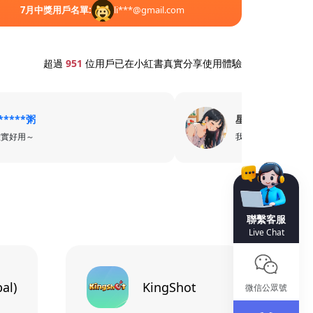
7
月中獎用戶名單:
li***@gmail.com
7
7
超過
951
位用戶已在小紅書真實分享使用體驗
*****粥
星***7
確實好用～
我只用卡樂卡
聯繫客服
Live Chat
al)
KingShot
微信公眾號