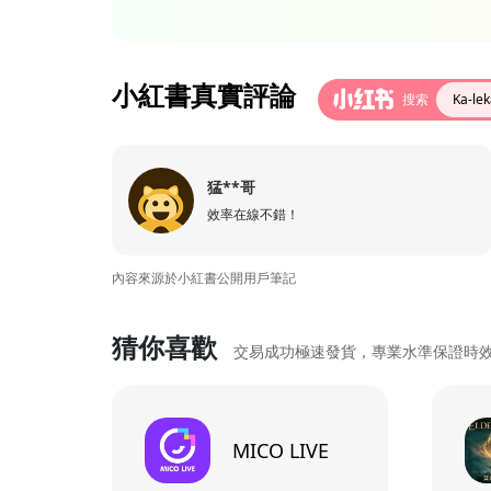
小紅書真實評論
搜索
Ka-l
猛**哥
效率在線不錯！
內容來源於小紅書公開用戶筆記
猜你喜歡
交易成功極速發貨，專業水準保證時
MICO LIVE