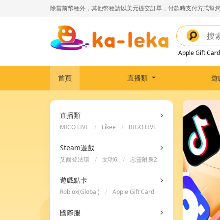
除當前幣種外，其他幣種請以美元提交訂單，付款時支付方式幫您
Apple Gift Card
首頁
直播類
遊
直播類
MICO LIVE
/
Likee
/
BIGO LIVE
Steam遊戲
艾爾登法環
/
文明6
/
惡靈附身2
遊戲點卡
Roblox(Global)
/
Apple Gift Card
/
Steam Wallet Code
國際服