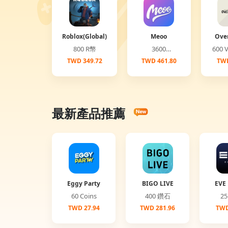
Roblox(Global)
Meoo
Ove
(G
800 R幣
3600
6
Diamonds
TWD 349.72
TWD 461.80
TWD
最新產品推薦
Eggy Party
BIGO LIVE
EVE 
60 Coins
400 鑽石
TWD 27.94
TWD 281.96
TWD