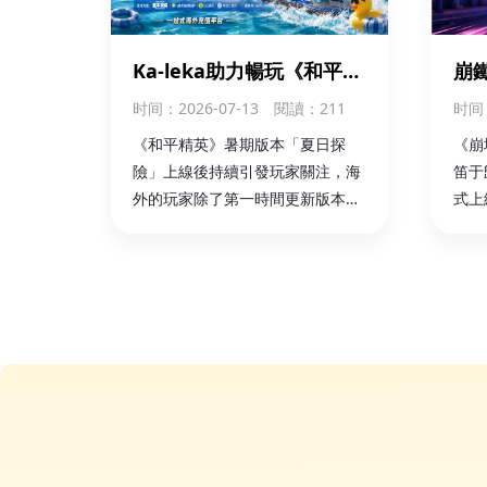
Ka-leka助力暢玩《和平精
崩
英》夏日探險版本
限時
时间
：2026-07-13
閱讀：211
时间
外
《和平精英》暑期版本「夏日探
《崩
險」上線後持續引發玩家關注，海
笛于
外的玩家除了第一時間更新版本，
式上
可以通過 華人儲值平臺Ka-leka 完
起了
成國區遊戲儲值，更方便參與新版
（S
本活動，開啟夏日冒險。