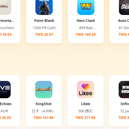
rmortal
Point Blank
Hero Clash
Auto 
lobal)
00 Vouchers
1200 PB Cash
499 Red
81 
Diamonds
 34.04
TWD 20.87
TWD 169.24
TWD 4
Echoes
KingShot
Likee
Infin
Bord
25 AUR
日卡（4.99$）
500 鑽石
72 
 36.93
TWD 161.86
TWD 371.88
TWD 3