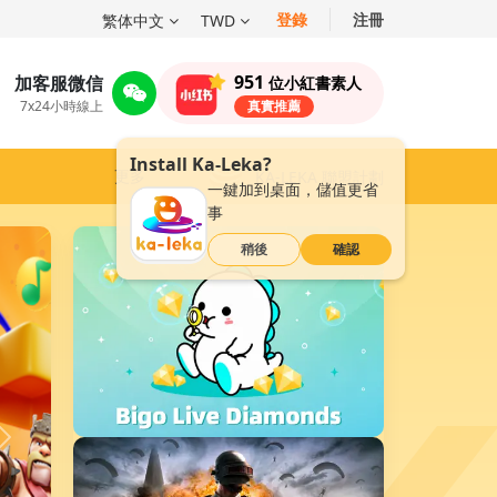
登錄
注冊
繁体中文
TWD
951
加客服微信
位小紅書素人
7x24小時線上
真實推薦
Install Ka-Leka?
更多
KA-LEKA 聯盟計劃
一鍵加到桌面，儲值更省
事
稍後
確認