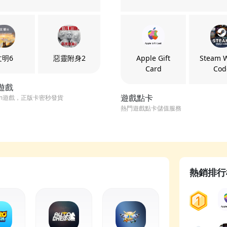
文明6
惡靈附身2
Apple Gift
Steam W
Card
Cod
m遊戲
遊戲點卡
am遊戲，正版卡密秒發貨
熱門遊戲點卡儲值服務
熱銷排行