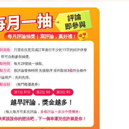
每月評論抽獎 | 寫評論，贏好禮！
與資格
只需在任意完成訂單進行不少於15字的好評併發
，即可自動參與抽獎。
取時間
每月28號統一抽取。
取方式
按評論發佈時間 先後順序 排列取前
3位
符合條件
評論用戶，先到先得。
勵金額
（無門檻優惠券）
第1位 $10
第2位 $8
第3位 $5
越早評論，獎金越多！
（每人每月可多次評論，
多條評論 = 多次中獎機會）
快來說說你的想法吧，下一個幸運兒也許就是你！