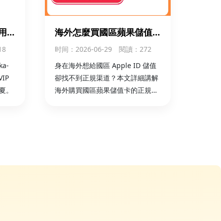
帝國時代4
立即購買
用
海外怎麼買國區蘋果儲值
充國
卡？App Store 儲值卡購
18
时间
：2026-06-29
閱讀：272
買 + 儲值全攻略
鵝鴨殺
立即購買
a-
身在海外想給國區 Apple ID 儲值
IP
卻找不到正規渠道？本文詳細講解
夏。
海外購買國區蘋果儲值卡的正規流
程、App Store 儲值卡兌換步驟與
注意事項，官方卡密安全可靠，支
持海外本地支付，秒速到賬。