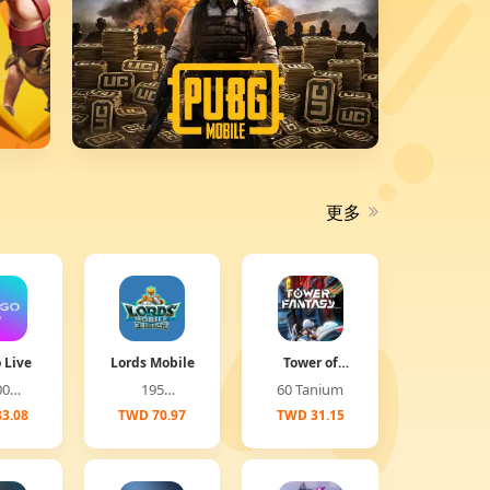
更多
 Live
Lords Mobile
Tower of
Fantasy
00
195
60 Tanium
(Global)
onds
Diamonds
3.08
TWD 70.97
TWD 31.15