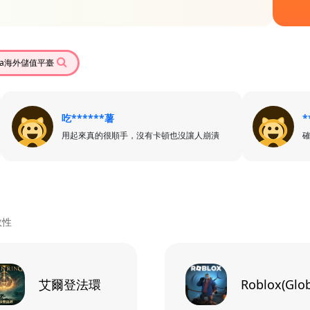
eka海外儲值平臺
吃******薯
*
用起來真的很順手，沒有卡頓也沒讓人崩潰
效性
艾爾登法環
Roblox(Glob