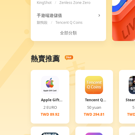
KingShot
/
Zenless Zone Zero
/
Ace Racer
手遊端遊儲值
鵝鴨殺
/
Tencent Q Coins
全部分類
熱賣推薦
Apple Gift
Tencent Q
Stea
Card
Coins
2 EURO
50 yuan
TWD 89.92
TWD 294.81
TWD