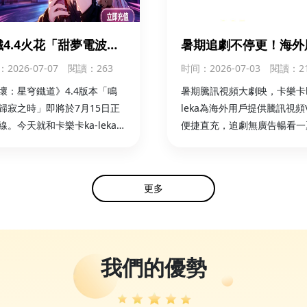
鐵4.4火花「甜夢電波」
暑期追劇不停更！海外
1350夢華！ka-leka海
卡樂卡ka-leka輕鬆直
：2026-07-07
閱讀：263
时间
：2026-07-03
閱讀：2
儲值同步開啟
內騰訊視頻VIP
壞：星穹鐵道》4.4版本「鳴
暑期騰訊視頻大劇映，卡樂卡k
歸寂之時」即將於7月15日正
leka為海外用戶提供騰訊視頻V
線。今天就和卡樂卡ka-leka一
便捷直充，追劇無廣告暢看一
解，怎麼海外儲值火花
parkle） 的全新付費皮膚吧！
更多
我們的優勢