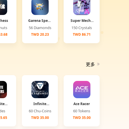
Chess
Garena Speed
Super Mecha
Drifter
Champions
Donuts
56 Diamonds
150 Crystals
3.68
TWD 20.23
TWD 86.71
更多
ite
Infinite
Ace Racer
ers
Lagrange
Jades
60 Chu-Coins
60 Tokens
5.65
TWD 35.00
TWD 35.00