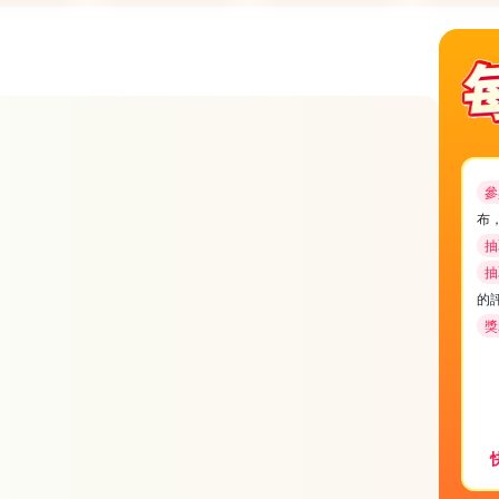
參
布
抽
抽
的
獎