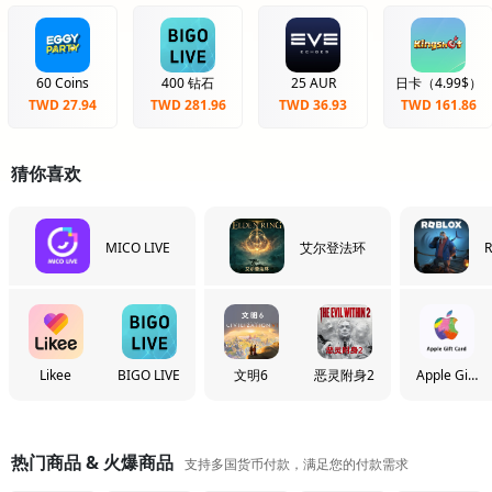
60 Coins
400 钻石
25 AUR
日卡（4.99$）
TWD 27.94
TWD 281.96
TWD 36.93
TWD 161.86
猜你喜欢
MICO LIVE
艾尔登法环
R
Likee
BIGO LIVE
文明6
恶灵附身2
Apple Gift
Card
热门商品 & 火爆商品
支持多国货币付款，满足您的付款需求