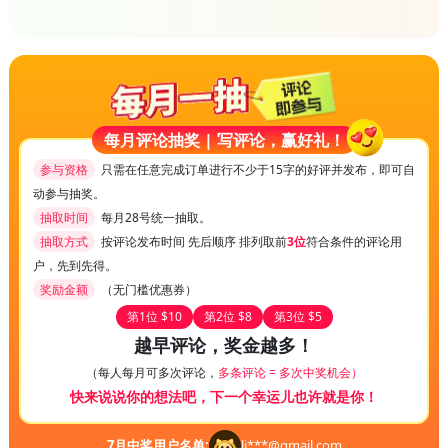
每月评论抽奖 | 写评论，赢好礼！
参与资格
只需在任意完成订单进行不少于15字的好评并发布，即可自
动参与抽奖。
抽取时间
每月28号统一抽取。
抽取方式
按评论发布时间 先后顺序 排列取前
3位
符合条件的评论用
户，先到先得。
奖励金额
（无门槛优惠券）
第1位 $10
第2位 $8
第3位 $5
越早评论，奖金越多！
（每人每月可多次评论，
多条评论 = 多次中奖机会）
快来说说你的想法吧，下一个幸运儿也许就是你！
7
月中奖用户名单:
li***@gmail.com