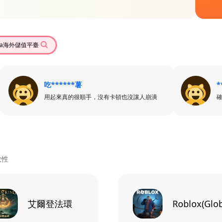
eka海外儲值平臺
吃******薯
*
用起來真的很順手，沒有卡頓也沒讓人崩潰
效性
艾爾登法環
Roblox(Glob