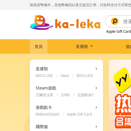
除當前幣種外，其他幣種請以美元提交訂單，付款時支付方式幫您
Apple Gift Card
首頁
直播類
遊
直播類
MICO LIVE
/
Likee
/
BIGO LIVE
Steam遊戲
艾爾登法環
/
文明6
/
惡靈附身2
遊戲點卡
Roblox(Global)
/
Apple Gift Card
/
Steam Wallet Code
國際服