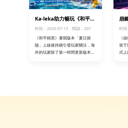
Ka-leka助力暢玩《和平精
崩
英》夏日探險版本
限時
时间
：2026-07-13
閱讀：207
时间
外
《和平精英》暑期版本「夏日探
《崩
險」上線後持續引發玩家關注，海
笛于
外的玩家除了第一時間更新版本，
式上
可以通過 華人儲值平臺Ka-leka 完
起了
成國區遊戲儲值，更方便參與新版
（S
本活動，開啟夏日冒險。