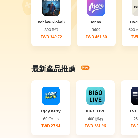
Roblox(Global)
Meoo
Ove
(G
800 R幣
3600
6
Diamonds
TWD 349.72
TWD 461.80
TWD
最新產品推薦
Eggy Party
BIGO LIVE
EVE 
60 Coins
400 鑽石
TWD 27.94
TWD 281.96
TWD