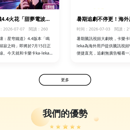
鐵4.4火花「甜夢電波」
暑期追劇不停更！海外
1350夢華！ka-leka海
卡樂卡ka-leka輕鬆直
：2026-07-07
閱讀：260
时间
：2026-07-03
閱讀：2
儲值同步開啟
內騰訊視頻VIP
壞：星穹鐵道》4.4版本「鳴
暑期騰訊視頻大劇映，卡樂卡k
歸寂之時」即將於7月15日正
leka為海外用戶提供騰訊視頻V
線。今天就和卡樂卡ka-leka一
便捷直充，追劇無廣告暢看一
解，怎麼海外儲值火花
parkle） 的全新付費皮膚吧！
更多
我們的優勢