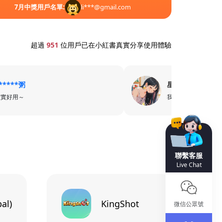
7
月中獎用戶名單:
li***@gmail.com
7
7
超過
951
位用戶已在小紅書真實分享使用體驗
*****粥
星***7
確實好用～
我只用卡樂卡
聯繫客服
Live Chat
al)
KingShot
微信公眾號