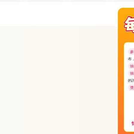
參
布
抽
抽
的
獎