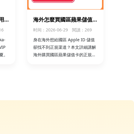
鵝鴨殺
立即購買
用
海外怎麼買國區蘋果儲值
充國
卡？App Store 儲值卡購
16
时间
：2026-06-29
閱讀：269
買 + 儲值全攻略
艾爾登法環
立即購買
a-
身在海外想給國區 Apple ID 儲值
IP
卻找不到正規渠道？本文詳細講解
夏。
海外購買國區蘋果儲值卡的正規流
程、App Store 儲值卡兌換步驟與
注意事項，官方卡密安全可靠，支
持海外本地支付，秒速到賬。