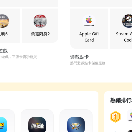
文明6
惡靈附身2
Apple Gift
Steam W
Card
Cod
m遊戲
遊戲點卡
am遊戲，正版卡密秒發貨
熱門遊戲點卡儲值服務
熱銷排行