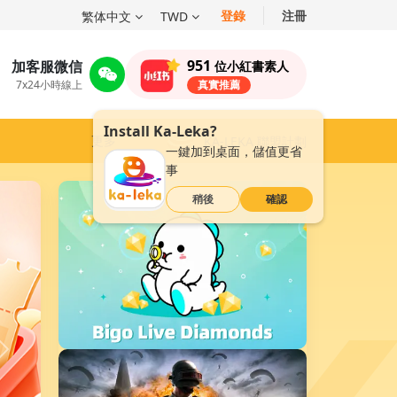
登錄
注冊
繁体中文
TWD
951
加客服微信
位小紅書素人
7x24小時線上
真實推薦
Install Ka-Leka?
更多
KA-LEKA 聯盟計劃
一鍵加到桌面，儲值更省
事
稍後
確認