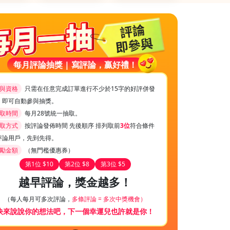
每月評論抽獎 | 寫評論，贏好禮！
與資格
只需在任意完成訂單進行不少於15字的好評併發
，即可自動參與抽獎。
取時間
每月28號統一抽取。
取方式
按評論發佈時間 先後順序 排列取前
3位
符合條件
評論用戶，先到先得。
勵金額
（無門檻優惠券）
第1位 $10
第2位 $8
第3位 $5
越早評論，獎金越多！
（每人每月可多次評論，
多條評論 = 多次中獎機會）
快來說說你的想法吧，下一個幸運兒也許就是你！