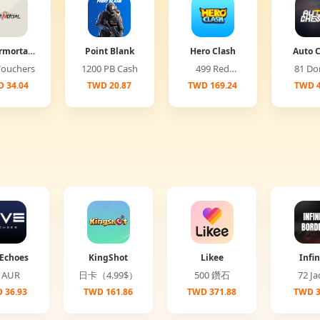
rmortal
Point Blank
Hero Clash
Auto 
lobal)
00 Vouchers
1200 PB Cash
499 Red
81 
Diamonds
 34.04
TWD 20.87
TWD 169.24
TWD 4
Echoes
KingShot
Likee
Infin
Bord
25 AUR
日卡（4.99$）
500 鑽石
72 
 36.93
TWD 161.86
TWD 371.88
TWD 3