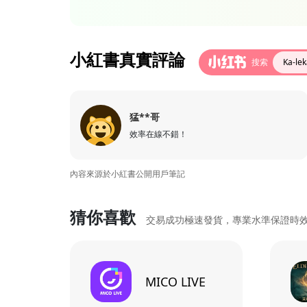
小紅書真實評論
搜索
Ka-l
猛**哥
效率在線不錯！
內容來源於小紅書公開用戶筆記
猜你喜歡
交易成功極速發貨，專業水準保證時
MICO LIVE