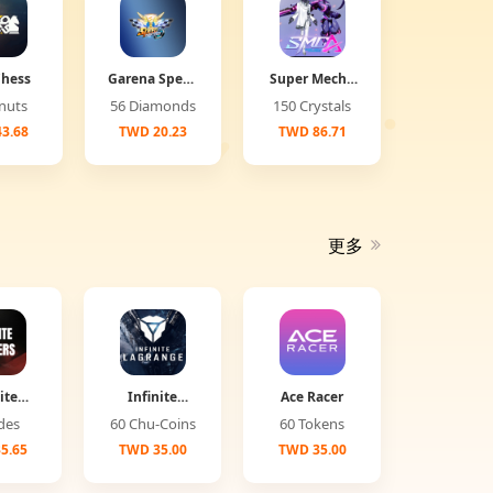
Chess
Garena Speed
Super Mecha
Drifter
Champions
Donuts
56 Diamonds
150 Crystals
3.68
TWD 20.23
TWD 86.71
更多
ite
Infinite
Ace Racer
ers
Lagrange
Jades
60 Chu-Coins
60 Tokens
5.65
TWD 35.00
TWD 35.00