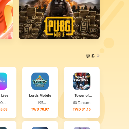
更多
 Live
Lords Mobile
Tower of
Fantasy
00
195
60 Tanium
(Global)
onds
Diamonds
3.08
TWD 70.97
TWD 31.15