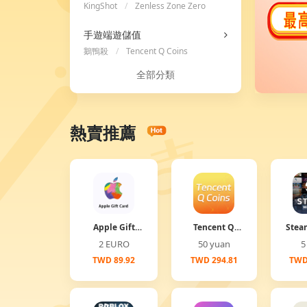
KingShot
/
Zenless Zone Zero
/
Ace Racer
手遊端遊儲值
鵝鴨殺
/
Tencent Q Coins
全部分類
熱賣推薦
Apple Gift
Tencent Q
Stea
Card
Coins
2 EURO
50 yuan
TWD 89.92
TWD 294.81
TWD