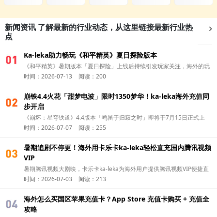
新闻资讯
了解最新的行业动态，从这里链接最新行业热
点
Ka-leka助力畅玩《和平精英》夏日探险版本
01
《和平精英》暑期版本「夏日探险」上线后持续引发玩家关注，海外的玩
时间：2026-07-13
阅读：200
家除了第一时间更新版本，可以通过 华人充值平台Ka-leka 完成国区游戏
充值，更方便参与新版本活动，开启夏日冒险。
崩铁4.4火花「甜梦电波」限时1350梦华！ka-leka海外充值同
01
步开启
《崩坏：星穹铁道》4.4版本「鸣笛于归寂之时」即将于7月15日正式上
时间：2026-07-07
阅读：255
线。今天就和卡乐卡ka-leka一起了解，怎么海外充值火花（Sparkle） 的
全新付费皮肤吧！
暑期追剧不停更！海外用卡乐卡ka-leka轻松直充国内腾讯视频
01
VIP
暑期腾讯视频大剧映，卡乐卡ka-leka为海外用户提供腾讯视频VIP便捷直
时间：2026-07-03
阅读：213
充，追剧无广告畅看一夏。
海外怎么买国区苹果充值卡？App Store 充值卡购买 + 充值全
01
攻略