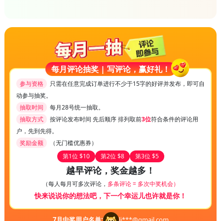
每月评论抽奖 | 写评论，赢好礼！
参与资格
只需在任意完成订单进行不少于15字的好评并发布，即可自
动参与抽奖。
抽取时间
每月28号统一抽取。
抽取方式
按评论发布时间 先后顺序 排列取前
3位
符合条件的评论用
户，先到先得。
奖励金额
（无门槛优惠券）
第1位 $10
第2位 $8
第3位 $5
越早评论，奖金越多！
（每人每月可多次评论，
多条评论 = 多次中奖机会）
快来说说你的想法吧，下一个幸运儿也许就是你！
7
月中奖用户名单:
li***@gmail.com