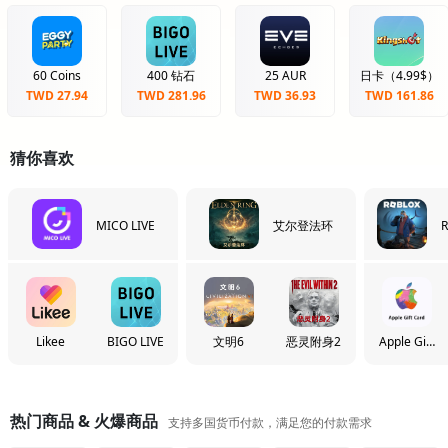
60 Coins
400 钻石
25 AUR
日卡（4.99$）
TWD 27.94
TWD 281.96
TWD 36.93
TWD 161.86
猜你喜欢
MICO LIVE
艾尔登法环
R
Likee
BIGO LIVE
文明6
恶灵附身2
Apple Gift
Card
热门商品 & 火爆商品
支持多国货币付款，满足您的付款需求