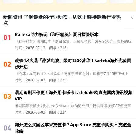
新闻资讯
了解最新的行业动态，从这里链接最新行业热
点
Ka-leka助力畅玩《和平精英》夏日探险版本
01
《和平精英》暑期版本「夏日探险」上线后持续引发玩家关注，海外的玩
时间：2026-07-13
阅读：216
家除了第一时间更新版本，可以通过 华人充值平台Ka-leka 完成国区游戏
充值，更方便参与新版本活动，开启夏日冒险。
崩铁4.4火花「甜梦电波」限时1350梦华！ka-leka海外充值同
01
步开启
《崩坏：星穹铁道》4.4版本「鸣笛于归寂之时」即将于7月15日正式上
时间：2026-07-07
阅读：279
线。今天就和卡乐卡ka-leka一起了解，怎么海外充值火花（Sparkle） 的
全新付费皮肤吧！
暑期追剧不停更！海外用卡乐卡ka-leka轻松直充国内腾讯视频
01
VIP
暑期腾讯视频大剧映，卡乐卡ka-leka为海外用户提供腾讯视频VIP便捷直
时间：2026-07-03
阅读：224
充，追剧无广告畅看一夏。
海外怎么买国区苹果充值卡？App Store 充值卡购买 + 充值全
01
攻略