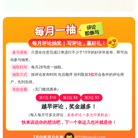
每月评论抽奖 | 写评论，赢好礼！
参与资格
只需在任意完成订单进行不少于15字的好评并发布，即可自
动参与抽奖。
抽取时间
每月28号统一抽取。
抽取方式
按评论发布时间 先后顺序 排列取前
3位
符合条件的评论用
户，先到先得。
奖励金额
（无门槛优惠券）
第1位 $10
第2位 $8
第3位 $5
越早评论，奖金越多！
（每人每月可多次评论，
多条评论 = 多次中奖机会）
快来说说你的想法吧，下一个幸运儿也许就是你！
7
月中奖用户名单:
li***@gmail.com