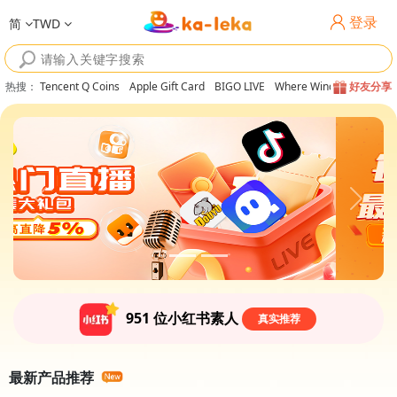
登录
简
TWD
热搜
：
Tencent Q Coins
Apple Gift Card
BIGO LIVE
Where Winds Meet
好友分享
951
位小红书素人
真实推荐
最新产品推荐