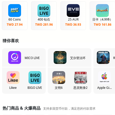
60 Coins
400 钻石
25 AUR
日卡（4.99$）
TWD 27.94
TWD 281.96
TWD 36.93
TWD 161.86
猜你喜欢
MICO LIVE
艾尔登法环
R
Likee
BIGO LIVE
文明6
恶灵附身2
Apple Gift
Card
热门商品 & 火爆商品
支持多国货币付款，满足您的付款需求