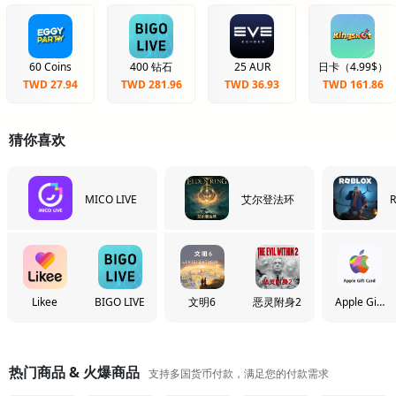
60 Coins
400 钻石
25 AUR
日卡（4.99$）
TWD 27.94
TWD 281.96
TWD 36.93
TWD 161.86
猜你喜欢
MICO LIVE
艾尔登法环
R
Likee
BIGO LIVE
文明6
恶灵附身2
Apple Gift
Card
热门商品 & 火爆商品
支持多国货币付款，满足您的付款需求