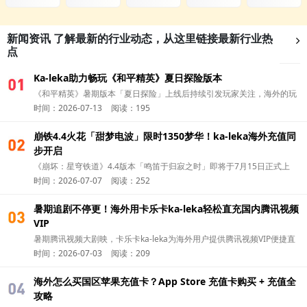
新闻资讯
了解最新的行业动态，从这里链接最新行业热
点
Ka-leka助力畅玩《和平精英》夏日探险版本
01
《和平精英》暑期版本「夏日探险」上线后持续引发玩家关注，海外的玩
时间：2026-07-13
阅读：195
家除了第一时间更新版本，可以通过 华人充值平台Ka-leka 完成国区游戏
充值，更方便参与新版本活动，开启夏日冒险。
崩铁4.4火花「甜梦电波」限时1350梦华！ka-leka海外充值同
01
步开启
《崩坏：星穹铁道》4.4版本「鸣笛于归寂之时」即将于7月15日正式上
时间：2026-07-07
阅读：252
线。今天就和卡乐卡ka-leka一起了解，怎么海外充值火花（Sparkle） 的
全新付费皮肤吧！
暑期追剧不停更！海外用卡乐卡ka-leka轻松直充国内腾讯视频
01
VIP
暑期腾讯视频大剧映，卡乐卡ka-leka为海外用户提供腾讯视频VIP便捷直
时间：2026-07-03
阅读：209
充，追剧无广告畅看一夏。
海外怎么买国区苹果充值卡？App Store 充值卡购买 + 充值全
01
攻略