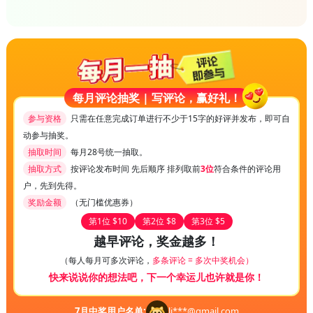
每月评论抽奖 | 写评论，赢好礼！
参与资格
只需在任意完成订单进行不少于15字的好评并发布，即可自
动参与抽奖。
抽取时间
每月28号统一抽取。
抽取方式
按评论发布时间 先后顺序 排列取前
3位
符合条件的评论用
户，先到先得。
奖励金额
（无门槛优惠券）
第1位 $10
第2位 $8
第3位 $5
越早评论，奖金越多！
（每人每月可多次评论，
多条评论 = 多次中奖机会）
快来说说你的想法吧，下一个幸运儿也许就是你！
7
月中奖用户名单:
li***@gmail.com